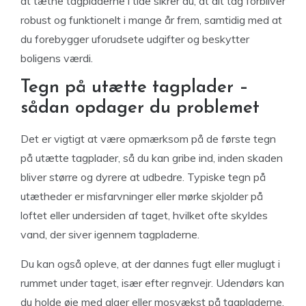
at tætne tagpladerne i tide sikrer du, at dit tag forbliver
robust og funktionelt i mange år frem, samtidig med at
du forebygger uforudsete udgifter og beskytter
boligens værdi.
Tegn på utætte tagplader –
sådan opdager du problemet
Det er vigtigt at være opmærksom på de første tegn
på utætte tagplader, så du kan gribe ind, inden skaden
bliver større og dyrere at udbedre. Typiske tegn på
utætheder er misfarvninger eller mørke skjolder på
loftet eller undersiden af taget, hvilket ofte skyldes
vand, der siver igennem tagpladerne.
Du kan også opleve, at der dannes fugt eller muglugt i
rummet under taget, især efter regnvejr. Udendørs kan
du holde øje med alger eller mosvækst på tagpladerne,