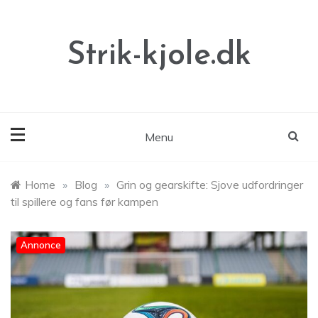
Skip
to
content
Strik-kjole.dk
Menu
Home
»
Blog
»
Grin og gearskifte: Sjove udfordringer
til spillere og fans før kampen
Annonce