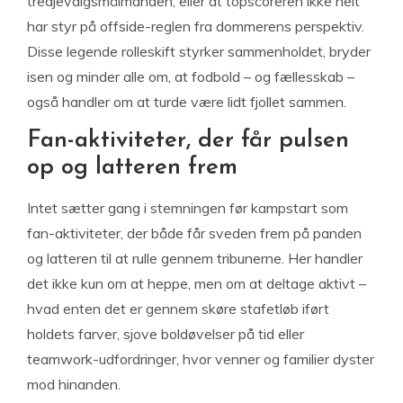
tredjevalgsmålmanden, eller at topscoreren ikke helt
har styr på offside-reglen fra dommerens perspektiv.
Disse legende rolleskift styrker sammenholdet, bryder
isen og minder alle om, at fodbold – og fællesskab –
også handler om at turde være lidt fjollet sammen.
Fan-aktiviteter, der får pulsen
op og latteren frem
Intet sætter gang i stemningen før kampstart som
fan-aktiviteter, der både får sveden frem på panden
og latteren til at rulle gennem tribunerne. Her handler
det ikke kun om at heppe, men om at deltage aktivt –
hvad enten det er gennem skøre stafetløb iført
holdets farver, sjove boldøvelser på tid eller
teamwork-udfordringer, hvor venner og familier dyster
mod hinanden.