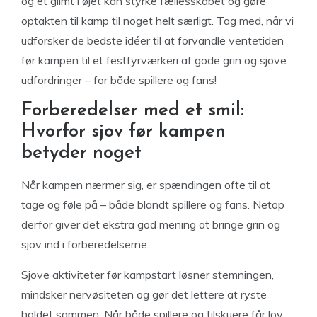
og et glimt i øjet kan styrke fællesskabet og gøre
optakten til kamp til noget helt særligt. Tag med, når vi
udforsker de bedste idéer til at forvandle ventetiden
før kampen til et festfyrværkeri af gode grin og sjove
udfordringer – for både spillere og fans!
Forberedelser med et smil:
Hvorfor sjov før kampen
betyder noget
Når kampen nærmer sig, er spændingen ofte til at
tage og føle på – både blandt spillere og fans. Netop
derfor giver det ekstra god mening at bringe grin og
sjov ind i forberedelserne.
Sjove aktiviteter før kampstart løsner stemningen,
mindsker nervøsiteten og gør det lettere at ryste
holdet sammen. Når både spillere og tilskuere får lov