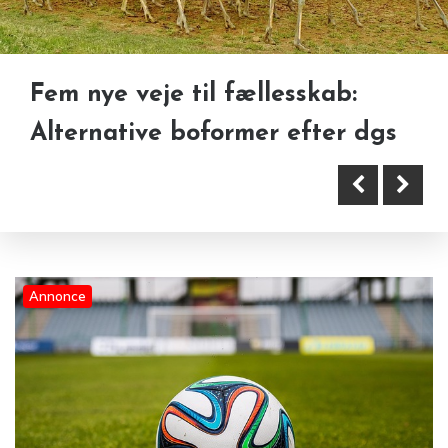
Fem nye veje til fællesskab:
Usynlig bøjle
Alternative boformer efter dgs
Grin og gearskifte: Sjove
udfordringer til spillere og fans
før kampen
Annonce