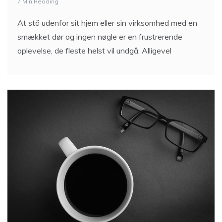
7 Min Reading
At stå udenfor sit hjem eller sin virksomhed med en
smækket dør og ingen nøgle er en frustrerende
oplevelse, de fleste helst vil undgå. Alligevel