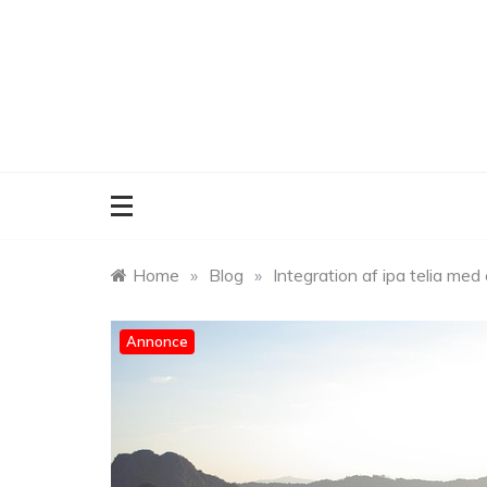
Skip
to
content
Home
»
Blog
»
Integration af ipa telia med
Annonce