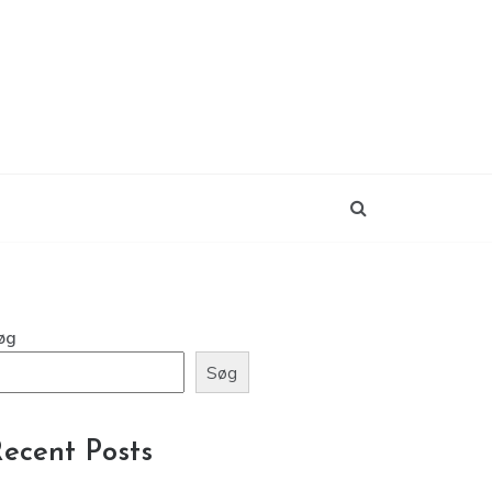
øg
Søg
ecent Posts