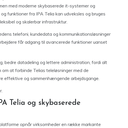
mmen med moderne skybaserede it-systemer og
r og funktioner fra IPA Telia kan udveksles og bruges
leksibel og skalerbar infrastruktur.
hedens telefoni, kundedata og kommunikationsløsninger
arbejdere får adgang til avancerede funktioner uanset
, bedre datadeling og lettere administration, fordi alt
n om at forbinde Telias teleløsninger med de
 mere effektive og sammenhængende arbejdsgange.
r.
PA Telia og skybaserede
platforme opnår virksomheder en række markante