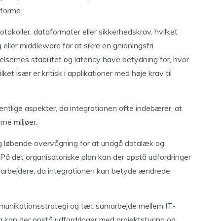
tforme.
otokoller, dataformater eller sikkerhedskrav, hvilket
 eller middleware for at sikre en gnidningsfri
sernes stabilitet og latency have betydning for, hvor
et især er kritisk i applikationer med høje krav til
ntlige aspekter, da integrationen ofte indebærer, at
ne miljøer.
l og løbende overvågning for at undgå datalæk og
å det organisatoriske plan kan der opstå udfordringer
medarbejdere, da integrationen kan betyde ændrede
mmunikationsstrategi og tæt samarbejde mellem IT-
ig kan der opstå udfordringer med projektstyring og