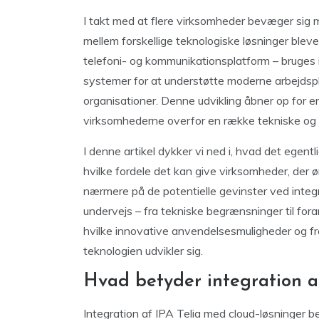
I takt med at flere virksomheder bevæger sig m
mellem forskellige teknologiske løsninger blev
telefoni- og kommunikationsplatform – bruge
systemer for at understøtte moderne arbejdsp
organisationer. Denne udvikling åbner op for e
virksomhederne overfor en række tekniske og o
I denne artikel dykker vi ned i, hvad det egentl
hvilke fordele det kan give virksomheder, der 
nærmere på de potentielle gevinster ved integ
undervejs – fra tekniske begrænsninger til fora
hvilke innovative anvendelsesmuligheder og fre
teknologien udvikler sig.
Hvad betyder integration a
Integration af IPA Telia med cloud-løsninger b