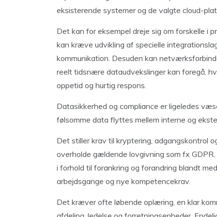
eksisterende systemer og de valgte cloud-pla
Det kan for eksempel dreje sig om forskelle i pr
kan kræve udvikling af specielle integrationslag
kommunikation. Desuden kan netværksforbindel
reelt tidsnære dataudvekslinger kan foregå, hvilk
oppetid og hurtig respons.
Datasikkerhed og compliance er ligeledes væse
følsomme data flyttes mellem interne og ekster
Det stiller krav til kryptering, adgangskontro
overholde gældende lovgivning som fx GDPR. P
i forhold til forankring og forandring blandt 
arbejdsgange og nye kompetencekrav.
Det kræver ofte løbende oplæring, en klar ko
afdeling, ledelse og forretningsenheder. Endel