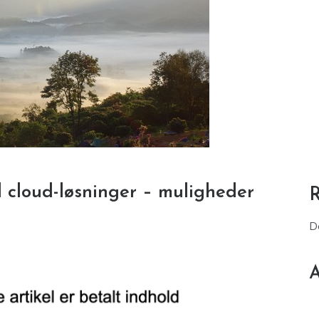
d cloud-løsninger – muligheder
D
A