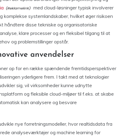
ia
med cloud-løsninger typisk involverer
 og komplekse systemlandskaber, hvilket øger risikoen
. At håndtere disse tekniske og organisatoriske
alyse, klare processer og en fleksibel tilgang til at
hov og problemstillinger opstår.
novative anvendelser
 åbner op for en række spændende fremtidsperspektiver
liseringen yderligere frem. I takt med at teknologier
udvikler sig, vil virksomheder kunne udnytte
latform og fleksible cloud-miljøer til f.eks. at skabe
automatisk kan analysere og besvare
dvikle nye forretningsmodeller, hvor realtidsdata fra
ede analyseværktøjer og machine learning for