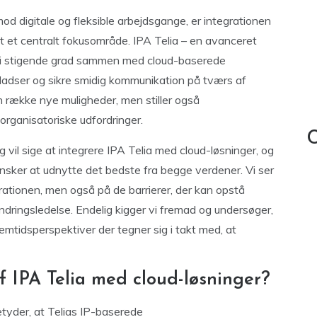
od digitale og fleksible arbejdsgange, er integrationen
et et centralt fokusområde. IPA Telia – en avanceret
s i stigende grad sammen med cloud-baserede
ladser og sikre smidig kommunikation på tværs af
n række nye muligheder, men stiller også
rganisatoriske udfordringer.
C
ig vil sige at integrere IPA Telia med cloud-løsninger, og
ønsker at udnytte det bedste fra begge verdener. Vi ser
rationen, men også på de barrierer, der kan opstå
ndringsledelse. Endelig kigger vi fremad og undersøger,
mtidsperspektiver der tegner sig i takt med, at
f IPA Telia med cloud-løsninger?
etyder, at Telias IP-baserede